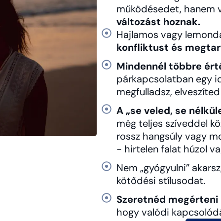
működésedet, hanem va
változást hoznak.
Hajlamos vagy lemondan
konfliktust és megtar
Mindennél többre ért
párkapcsolatban egy id
megfulladsz, elveszíte
A „se veled, se nélk
még teljes szíveddel k
rossz hangsúly vagy m
- hirtelen falat húzol 
Nem „gyógyulni” akars
kötődési stílusodat.
Szeretnéd megérteni
hogy valódi kapcsolódá