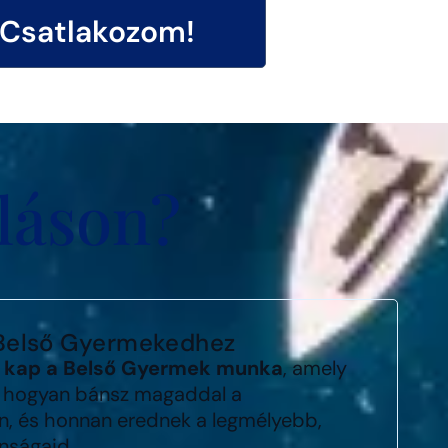
Csatlakozom!
uláson?
 Belső Gyermekedhez
t kap a Belső Gyermek munka
, amely
 hogyan bánsz magaddal a
 és honnan erednek a legmélyebb,
nságaid.