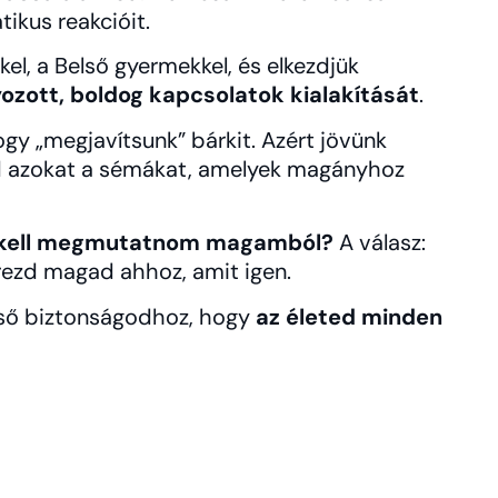
ikus reakcióit.
el, a Belső gyermekkel, és elkezdjük
ozott, boldog kapcsolatok kialakítását
.
ogy „megjavítsunk” bárkit. Azért jövünk
tsd azokat a sémákat, amelyek magányhoz
 kell megmutatnom magamból?
A válasz:
rezd magad ahhoz, amit igen.
lső biztonságodhoz, hogy
az életed minden