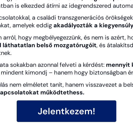
ban is elkezded átírni az idegrendszered automat
csolatokkal, a családi transzgenerációs örökségekk
tákat, amelyek eddig
akadályozták a kiegyensúly
m arról, hogy megbélyegezzünk, és nem is azért, h
 láthatatlan belső mozgatórugóit
, és átalakí
tnek.
ta sokakban azonnal felveti a kérdést:
mennyit
gy mindent kimondj – hanem hogy biztonságban é
lás nem elméletet tanít, hanem visszavezet a be
 kapcsolatokat működtethess.
Jelentkezem!