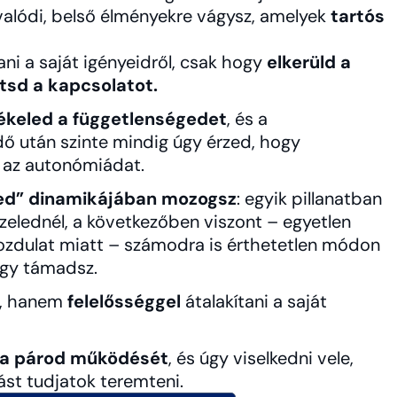
lódi, belső élményekre vágysz, amelyek
tartós
i a saját igényeidről, csak hogy
elkerüld a
tsd a kapcsolatot.
ékeled a függetlenségedet
, és a
ő után szinte mindig úgy érzed, hogy
d az autonómiádat.
üled” dinamikájában mozogsz
: egyik pillanatban
özelednél, a következőben viszont – egyetlen
ozdulat miatt – számodra is érthetetlen módon
vagy támadsz.
z, hanem
felelősséggel
átalakítani a saját
 a párod működését
, és úgy viselkedni vele,
st tudjatok teremteni.