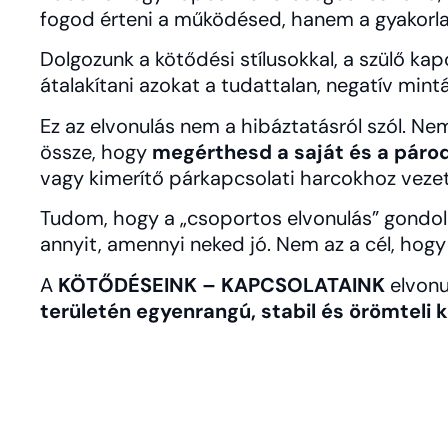
fogod érteni a működésed, hanem a gyakorlat
Dolgozunk a kötődési stílusokkal, a szülő kap
átalakítani azokat a tudattalan, negatív min
Ez az elvonulás nem a hibáztatásról szól. Ne
össze, hogy
megérthesd a saját és a párod
vagy kimerítő párkapcsolati harcokhoz veze
Tudom, hogy a „csoportos elvonulás” gondola
annyit, amennyi neked jó. Nem az a cél, ho
A
KÖTŐDÉSEINK – KAPCSOLATAINK
elvonu
területén egyenrangú, stabil és örömteli