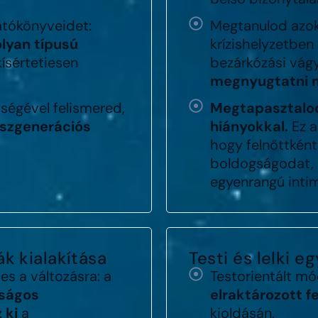
atókönyveidet:
Megtanulod azoka
olyan típusú
krízishelyzetben
kísértetiesen
bezárkózási vág
megnyugtatni 
ségével felismered,
Megtapasztalod
nszgenerációs
hiányokkal.
Ez a
hogy felnőttként
boldogságodat, h
egyenrangú intim
k kialakítása
Testi és lelki 
s a változásra: a
Testorientált m
nságos
elraktározott 
 ki
a
kioldásán.