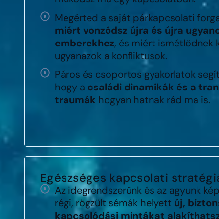
Megérted a saját párkapcsolati forg
miért vonzódsz újra és újra ugyan
emberekhez
, és miért ismétlődnek 
ugyanazok a konfliktusok.
Páros és csoportos gyakorlatok segít
hogy a
családi dinamikák és a tra
traumák
hogyan hatnak rád ma is.
Egészséges kapcsolati stratégiá
Az idegrendszerünk és az agyunk képe
régi, rögzült sémák helyett
új, bizto
kapcsolódási mintákat alakíthatsz