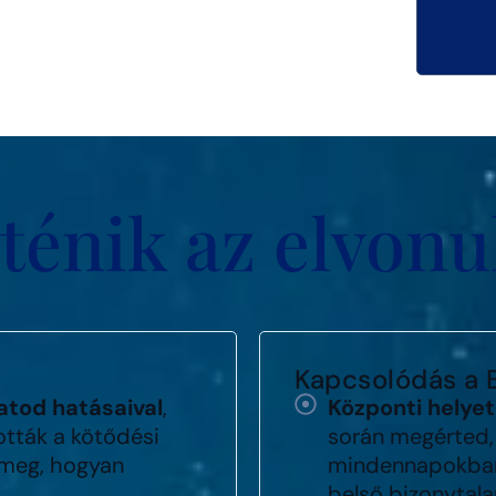
ténik az elvon
Kapcsolódás a
atod hatásaival
,
Központi helye
tták a kötődési
során megérted,
 meg, hogyan
mindennapokban,
belső bizonytala