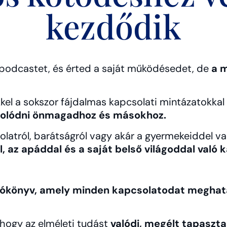
kezdődik
l podcastet, és érted a saját működésedet, de
a 
kkel a sokszor fájdalmas kapcsolati mintázatokkal
olódni önmagadhoz és másokhoz.
latról, barátságról vagy akár a gyermekeiddel va
, az apáddal és a saját belső világoddal való 
gatókönyv, amely minden kapcsolatodat megha
 hogy az elméleti tudást
valódi, megélt tapaszt