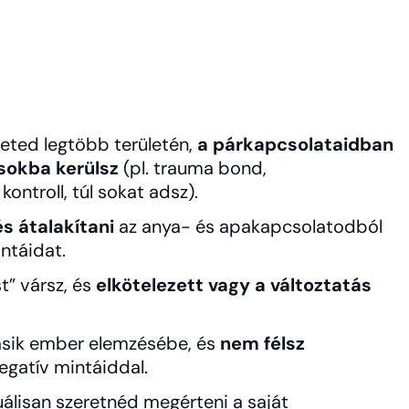
leted legtöbb területén,
a párkapcsolataidban
sokba kerülsz
(pl. trauma bond,
kontroll, túl sokat adsz).
s átalakítani
az anya- és apakapcsolatodból
ntáidat.
” vársz, és
elkötelezett vagy a változtatás
sik ember elemzésébe, és
nem félsz
negatív mintáiddal.
uálisan szeretnéd megérteni a saját