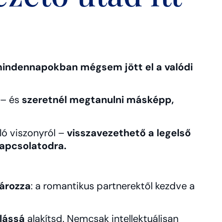
mindennapokban mégsem jött el a valódi
 – és
szeretnél megtanulni másképp,
ló viszonyról –
visszavezethető a legelső
kapcsolatodra.
tározza
: a romantikus partnerektől kezdve a
alássá
alakítsd. Nemcsak intellektuálisan