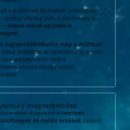
t a gyakorlati lépéseket, amelyekkel
 – amikor elönt a düh, a pánik vagy a
y –
képes leszel egyedül is
magad.
, hogyan békélhetsz meg a múltbeli
 belső stabilitás az egyetlen útja annak,
 ne a partneredtől várd a
anem készen állj egy valódi,
itásra.
egyensúly megteremtése
ódszerekkel dolgozunk a
testben
feszültségek és nehéz érzések
célzott