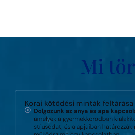
Mi tör
Korai kötődési minták feltárása
Dolgozunk az anya és apa kapcsol
amelyek a gyermekkorodban kialakíto
stílusodat, és alapjaiban határozzák
működsz ma egy kapcsolatban.