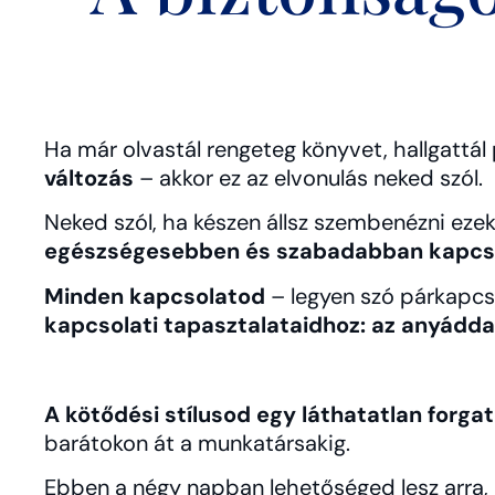
Ha már olvastál rengeteg könyvet, hallgattá
változás
– akkor ez az elvonulás neked szól.
Neked szól, ha készen állsz szembenézni eze
egészségesebben és szabadabban kapcs
Minden kapcsolatod
– legyen szó párkapcso
kapcsolati tapasztalataidhoz: az anyáddal
A kötődési stílusod egy láthatatlan for
barátokon át a munkatársakig.
Ebben a négy napban lehetőséged lesz arra,