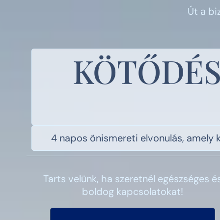
Út a b
KÖTŐDÉS
4 napos önismereti elvonulás, amely 
Tarts velünk, ha szeretnél egészséges é
boldog kapcsolatokat!