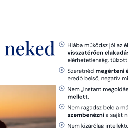
s neked
Hiába működsz jól az é
visszatérően elakadá
elérhetetlenség, túlzott 
Szeretnéd
megérteni é
eredő belső, negatív mi
Nem „instant megoldást
mellett.
Nem ragadsz bele a má
szembenézni
a saját 
Nem kizárólag intellekt