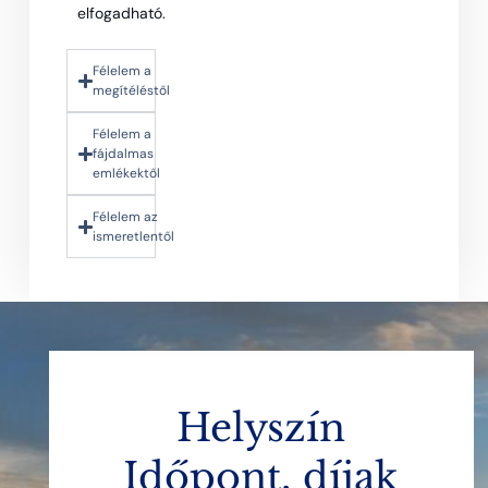
elfogadható.
Félelem a
megítéléstől
Félelem a
fájdalmas
emlékektől
Félelem az
ismeretlentől
Helyszín
Időpont, díjak