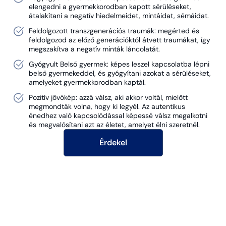
elengedni a gyermekkorodban kapott sérüléseket,
átalakítani a negatív hiedelmeidet, mintáidat, sémáidat.
Feldolgozott transzgenerációs traumák: megérted és
feldolgozod az előző generációktól átvett traumákat, így
megszakítva a negatív minták láncolatát.
Gyógyult Belső gyermek: képes leszel kapcsolatba lépni
belső gyermekeddel, és gyógyítani azokat a sérüléseket,
amelyeket gyermekkorodban kaptál.
Pozitív jövőkép: azzá válsz, aki akkor voltál, mielőtt
megmondták volna, hogy ki legyél. Az autentikus
énedhez való kapcsolódással képessé válsz megalkotni
és megvalósítani azt az életet, amelyet élni szeretnél.
Érdekel