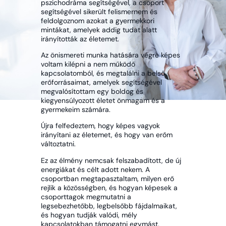
pszichodráma segítségével, a csoport
segítségével sikerült felismernem és
feldolgoznom azokat a gyermekkori
mintákat, amelyek addig tudat alatt
irányították az életemet.
Az önismereti munka hatására végre képes
voltam kilépni a nem működő
kapcsolatomból, és megtalálni a belső
erőforrásaimat, amelyek segítségével
megvalósítottam egy boldog és
kiegyensúlyozott életet önmagam és a
gyermekeim számára.
Újra felfedeztem, hogy képes vagyok
irányítani az életemet, és hogy van erőm
változtatni.
Ez az élmény nemcsak felszabadított, de új
energiákat és célt adott nekem. A
csoportban megtapasztaltam, milyen erő
rejlik a közösségben, és hogyan képesek a
csoporttagok megmutatni a
legsebezhetőbb, legbelsőbb fájdalmaikat,
és hogyan tudják valódi, mély
kapcsolatokban támogatni egymást.