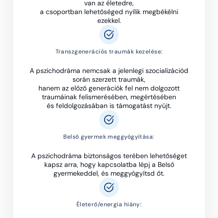
van az életedre,
a csoportban lehetőséged nyílik megbékélni
ezekkel.
Transzgenerációs traumák kezelése:
A pszichodráma nemcsak a jelenlegi szocializációd
során szerzett traumák,
hanem az előző generációk fel nem dolgozott
traumáinak felismerésében, megértésében
és feldolgozásában is támogatást nyújt.
Belső gyermek meggyógyítása:
A pszichodráma biztonságos terében lehetőséget
kapsz arra, hogy kapcsolatba lépj a Belső
gyermekeddel, és meggyógyítsd őt.
Életerő/energia hiány: