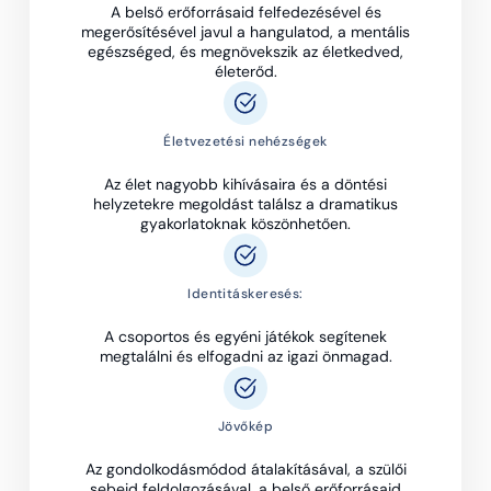
A belső erőforrásaid felfedezésével és
megerősítésével javul a hangulatod, a mentális
egészséged, és megnövekszik az életkedved,
életerőd.
Életvezetési nehézségek
Az élet nagyobb kihívásaira és a döntési
helyzetekre megoldást találsz a dramatikus
gyakorlatoknak köszönhetően.
Identitáskeresés:
A csoportos és egyéni játékok segítenek
megtalálni és elfogadni az igazi önmagad.
Jövőkép
Az gondolkodásmódod átalakításával, a szülői
sebeid feldolgozásával, a belső erőforrásaid