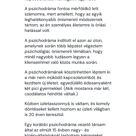
A pszichodráma fontos mérföldkő lett
számomra, mert amellett, hogy az egyik
leghatékonyabb önismereti módszernek
tartom, az én személyes életemre is óriási
hatással volt.
A pszichodráma indított el azon az úton,
amelynek során több képzést végeztem
pszichológiai, önismereti témában, hogy
minél nagyobb tudásom legyen a
klienseimmel való közös munka során.
A pszichodrámának köszönhetően léptem ki
a már nem működő kapcsolatomból, és
kezdtem új életet, egyedülálló édesanyaként
két pici gyermekkel. (Akik mostanra már két,
csodálatos felnőtté váltak.)
Közben üzletasszonnyá is váltam, és komoly
döntéseket kellett hoznom az üzleti világban
is 20 éven keresztül.
Egy korábbi pszichodráma vezető társam
által az elmúlt 15 évben nagy- és
középvállalatoknál tartottam tréningeket,