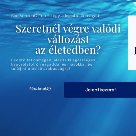
BestVersionOfYou - Légy a legjobb önmagad!
Szeretnél végre valódi
változást
az életedben?
Fedezd fel önmagad, alakíts ki egészséges
kapcsolatot önmagaddal és másokkal, és
találj rá a belső szabadságra!
Részletek
Jelentkezem!