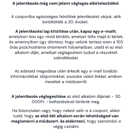
A jelentkezés még nem jelent végleges elköteleződést
.
A csoportba egészséges felnőttek jelentkezést várjuk, akik
betöltötték a 20. évüket.
A jelentkezési lap kitöltése után, kapsz egy e-mailt
,
amelyben lesz egy rövid kérdőív, amelyet tölts majd ki kérlek,
és amennyiben úgy döntesz, hogy velünk tartasz ezen a 150
órás pszichodráma önismereti folyamatban, utald el az első
alkalom díját, amellyel véglegesíteni tudod a részvételi
szándékodat.
Az adataid megadása után érkezik egy e-mail további
információkkal, időpontokkal, youtube videó linkkel, amiben
mesélek a módszerről.
A jelentkezés véglegesítése
az első alkalom díjának – 30
000Ft – befizetésével történik meg.
Ha bizonytalan vagy, hogy neked való-e a csoport, akkor
tudd, hogy
az első két alkalom során lehetőséged van
megismerni a módszert. és eldönteni
, hogy szeretnéd-e
végig csinálni.