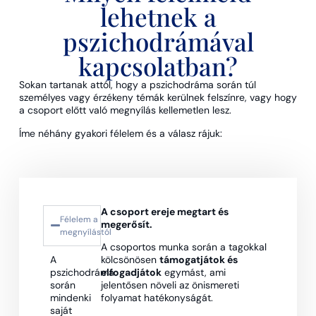
lehetnek a
pszichodrámával
kapcsolatban?
Sokan tartanak attól, hogy a pszichodráma során túl
személyes vagy érzékeny témák kerülnek felszínre, vagy hogy
a csoport előtt való megnyílás kellemetlen lesz.
Íme néhány gyakori félelem és a válasz rájuk:
A csoport ereje megtart és
Félelem a
megerősít.
megnyílástól
A csoportos munka során a tagokkal
A
kölcsönösen
támogatjátok és
pszichodráma
elfogadjátok
egymást, ami
során
jelentősen növeli az önismereti
mindenki
folyamat hatékonyságát.
saját