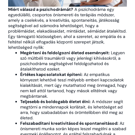
Miért válaszd a pszichodrámát?
A pszichodráma egy
egyedülálló, csoportos önismereti és terápiás módszer,
amely a cselekvés, a kreativitás, spontaneitás, játékosság
segítségével ad számodra lehetőséget, hogy a
problémáidat, elakadásaidat, mintáidat, sémáidat átalakítsd.
Egy támogató közösségben, ahol a szeretet, az empátia és a
feltétel nélküli elfogadás központi szerepet játszik,
lehetőséged nyílik:
Megérteni és feldolgozni életed eseményeit:
Legyen
szó múltbéli traumákról vagy jelenlegi kihívásokról, a
pszichodráma segítségével feldolgozhatod és
átalakíthatod ezeket.
Értékes kapcsolatokat építeni:
Az empatikus
környezet lehetővé teszi mélyebb emberi kapcsolatok
kialakítását, mert úgy mutathatod meg önmagad, hogy
nem kell attól tartanod, hogy mások elítélnek vagy
megbántanak.
Teljesebb és boldogabb életet élni:
A módszer segít
megtörni a mindennapok korlátait, és lehetőséget ad
arra, hogy szabadabban és örömtelibben éld meg az
életed.
Felszabadítani kreativitásod és spontaneitásod:
Az
önismereti munka során képes leszel megélni a szabad
gyermeki énállapotot, és ezáltal felszabadulnak a