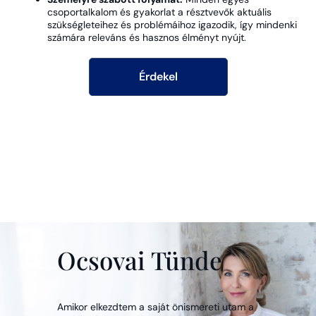
csoportalkalom és gyakorlat a résztvevők aktuális
szükségleteihez és problémáihoz igazodik, így mindenki
számára releváns és hasznos élményt nyújt.
Érdekel
Ocsovai Tünde
Amikor elkezdtem a saját önismereti utam a