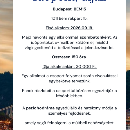
Budapest
,
BEM15
1011 Bem rakpart 15.
Első alkalom:
2026.09.19.
Majd havonta egy alkalommal,
szombatonként
. Az
időpontokat e-mailben küldöm el, mielőtt
véglegesítenéd a befizetéssel a jelentkezésedet.
Összesen 150 óra.
Díja alkalmanként 30 000 Ft.
Egy alkalmat a csoport folyamat során elvonulással
egybekötve tervezünk.
Ennek részleteit a csoporttal közösen egyeztetjük a
későbbiekben.
A
pszichodráma
egyedülálló és hatékony módja a
személyes fejlődésnek,
amely segít feldolgozni a múltbeli nehézségeket,