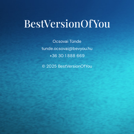
BestVersionOfYou
Ocsovai Tünde
tunde.ocsovai@bevyou.hu
+36 30 1 888 669
© 2025 BestVersionOfYou