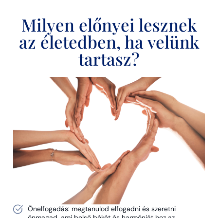
Milyen előnyei lesznek
az életedben, ha velünk
tartasz?
Önelfogadás: megtanulod elfogadni és szeretni
önmagad, ami belső békét és harmóniát hoz az