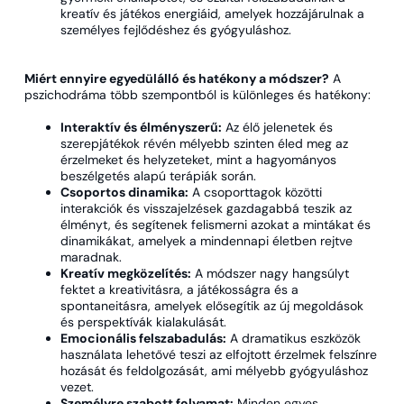
kreatív és játékos energiáid, amelyek hozzájárulnak a
személyes fejlődéshez és gyógyuláshoz.
Miért ennyire egyedülálló és hatékony a módszer?
A
pszichodráma több szempontból is különleges és hatékony:
Interaktív és élményszerű:
Az élő jelenetek és
szerepjátékok révén mélyebb szinten éled meg az
érzelmeket és helyzeteket, mint a hagyományos
beszélgetés alapú terápiák során.
Csoportos dinamika:
A csoporttagok közötti
interakciók és visszajelzések gazdagabbá teszik az
élményt, és segítenek felismerni azokat a mintákat és
dinamikákat, amelyek a mindennapi életben rejtve
maradnak.
Kreatív megközelítés:
A módszer nagy hangsúlyt
fektet a kreativitásra, a játékosságra és a
spontaneitásra, amelyek elősegítik az új megoldások
és perspektívák kialakulását.
Emocionális felszabadulás:
A dramatikus eszközök
használata lehetővé teszi az elfojtott érzelmek felszínre
hozását és feldolgozását, ami mélyebb gyógyuláshoz
vezet.
Személyre szabott folyamat:
Minden egyes