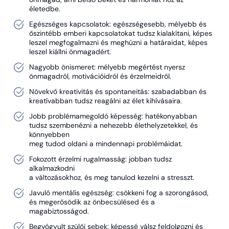
életedbe.
Egészséges kapcsolatok: egészségesebb, mélyebb és
őszintébb emberi kapcsolatokat tudsz kialakítani, képes
leszel megfogalmazni és meghúzni a határaidat, képes
leszel kiállni önmagadért.
Nagyobb önismeret: mélyebb megértést nyersz
önmagadról, motivációidról és érzelmeidről.
Növekvő kreativitás és spontaneitás: szabadabban és
kreatívabban tudsz reagálni az élet kihívásaira.
Jobb problémamegoldó képesség: hatékonyabban
tudsz szembenézni a nehezebb élethelyzetekkel, és
könnyebben
meg tudod oldani a mindennapi problémáidat.
Fokozott érzelmi rugalmasság: jobban tudsz
alkalmazkodni
a változásokhoz, és meg tanulod kezelni a stresszt.
Javuló mentális egészség: csökkeni fog a szorongásod,
és megerősödik az önbecsülésed és a
magabiztosságod.
Begyógyult szülői sebek: képessé válsz feldolgozni és