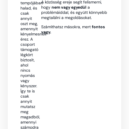
A közösség ereje segít felismerni,
tempójában
hogy
nem vagy egyedül
a
halad, és
problémáiddal, és együtt könnyebb
csak
megtalálni a megoldásokat.
annyit
oszt meg,
Számíthatsz másokra, mert
fontos
amennyit
vagy.
kényelmesnek
érez. A
csoport
támogató
légkört
biztosít,
ahol
nincs
nyomás
vagy
kényszer.
Így te is
csak
annyit
mutatsz
meg
magadból,
amennyi
számodra