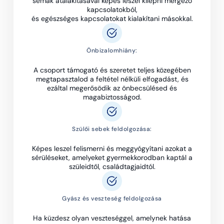
sémák átalakításával képes leszel kilépni mérgező
kapcsolatokból,
és egészséges kapcsolatokat kialakítani másokkal.
Önbizalomhiány:
A csoport támogató és szeretet teljes közegében
megtapasztalod a feltétel nélküli elfogadást, és
ezáltal megerősödik az önbecsülésed és
magabiztosságod.
Szülői sebek feldolgozása:
Képes leszel felismerni és meggyógyítani azokat a
sérüléseket, amelyeket gyermekkorodban kaptál a
szüleidtől, családtagjaidtól.
Gyász és veszteség feldolgozása
Ha küzdesz olyan veszteséggel, amelynek hatása