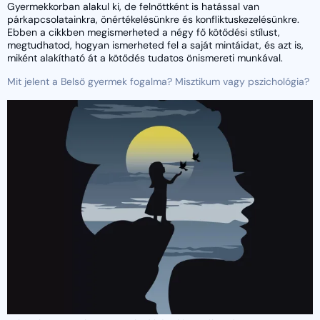
Gyermekkorban alakul ki, de felnőttként is hatással van
párkapcsolatainkra, önértékelésünkre és konfliktuskezelésünkre.
Ebben a cikkben megismerheted a négy fő kötődési stílust,
megtudhatod, hogyan ismerheted fel a saját mintáidat, és azt is,
miként alakítható át a kötődés tudatos önismereti munkával.
Mit jelent a Belső gyermek fogalma? Misztikum vagy pszichológia?