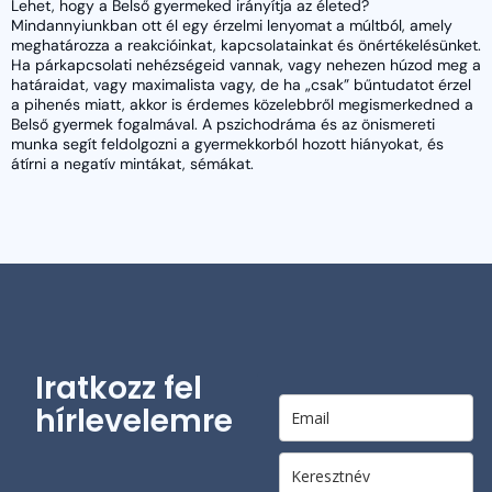
Lehet, hogy a Belső gyermeked irányítja az életed?
Mindannyiunkban ott él egy érzelmi lenyomat a múltból, amely
meghatározza a reakcióinkat, kapcsolatainkat és önértékelésünket.
Ha párkapcsolati nehézségeid vannak, vagy nehezen húzod meg a
határaidat, vagy maximalista vagy, de ha „csak” bűntudatot érzel
a pihenés miatt, akkor is érdemes közelebbről megismerkedned a
Belső gyermek fogalmával. A pszichodráma és az önismereti
munka segít feldolgozni a gyermekkorból hozott hiányokat, és
átírni a negatív mintákat, sémákat.
Iratkozz fel
hírlevelemre