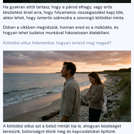
Ha gyakran attól tartasz, hogy a párod elhagy, vagy erős
késztetést érzel arra, hogy folyamatos visszaigazolást kapj tőle,
akkor lehet, hogy ismerős számodra a szorongó kötődési minta.
Ebben a cikkben megnézzük, honnan ered ez a működés, és
hogyan lehet tudatos munkával fokozatosan átalakítani.
Kötődési stílus felismerése: hogyan ismerd meg magad?
A kötődési stílus azt a belső mintát írja le, ahogyan közelséget
keresünk, biztonságot élünk meg és kapcsolatokat építünk.