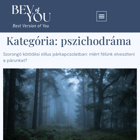
Kategória:
pszichodráma
Szorongó kötődési stílus párkapcsolatban: miért félünk elveszíteni
a párunkat?