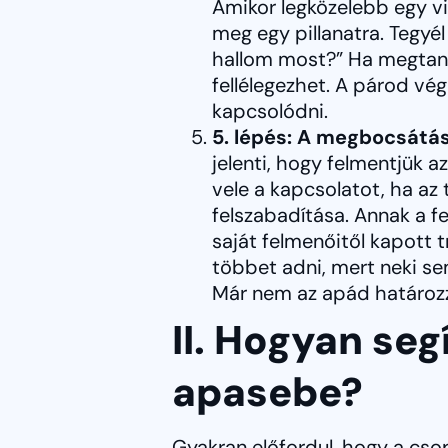
Amikor legközelebb egy vit
meg egy pillanatra. Tegyé
hallom most?” Ha megtanul
fellélegezhet. A párod vé
kapcsolódni.
5. lépés: A megbocsátás
jelenti, hogy felmentjük a
vele a kapcsolatot, ha a
felszabadítása. Annak a f
saját felmenőitől kapott
többet adni, mert neki sem
Már nem az apád határozza
II. Hogyan seg
apasebe?
Gyakran előfordul, hogy a cso