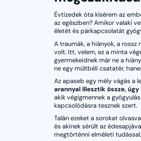
Évtizedek óta kísérem az embe
az egészben? Amikor valaki ve
életét és párkapcsolatát gyógy
A traumák, a hiányok, a rossz
volt. Itt, velem, ez a minta vé
gyermekeidnek már ne a hiány
ne egy múltbéli csatatér, han
Az apaseb egy mély vágás a l
arannyal illesztik össze, úg
akik végigmennek a gyógyulás ú
kapcsolódásra tesznek szert.
Talán ezeket a sorokat olvasva,
és akinek sérült az édesapjáva
megtörténni elméleti tudással,