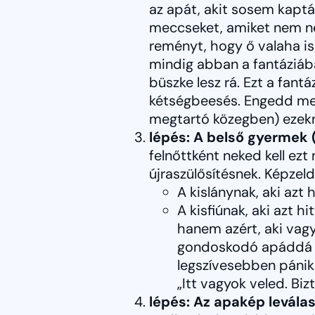
az apát, akit sosem kaptá
meccseket, amiket nem néz
reményt, hogy ő valaha is 
mindig abban a fantáziában
büszke lesz rá. Ezt a fantá
kétségbeesés. Engedd meg
megtartó közegben) ezekne
lépés: A belső gyermek 
felnőttként neked kell ez
újraszülősítésnek. Képzeld 
A kislánynak, aki azt
A kisfiúnak, aki azt h
hanem azért, aki vagy.
gondoskodó apáddá vá
legszívesebben pánik
„Itt vagyok veled. Bi
lépés: Az apakép leválas