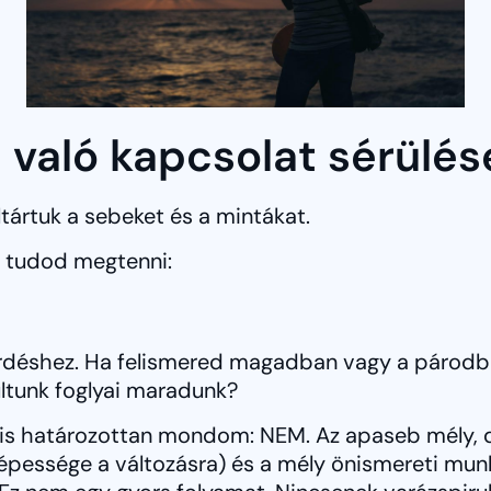
 való kapcsolat sérülése
ltártuk a sebeket és a mintákat.
t tudod megtenni:
érdéshez. Ha felismered magadban vagy a párodba
últunk foglyai maradunk?
s határozottan mondom: NEM. Az apaseb mély, d
képessége a változásra) és a mély önismereti mu