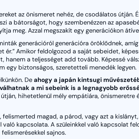
reket az önismeret nehéz, de csodálatos útján. 
szi a bátorságot, hogy szembenézzen az apasebév
ítja meg. Azzal megszakít egy generációkon átível
 minták generációról generációra öröklődnek, amíg
get ér.” Amikor feldolgozod a saját sebeidet, képes
t, hanem a teljességet add tovább. Képessé váls
em egy biztonságos, szeretetteli menedék legyen.
elkünkön. De
ahogy a japán kintsugi művészetéb
y válhatnak a mi sebeink is a legnagyobb erős
tján, hihetetlenül mély empátiára, önismeretre és
 felismerted magad, a párod, vagy azt a kislányt, az
l való kapcsolata. A szüleinkkel való kapcsolat f
 felismerésekkel sajnos.