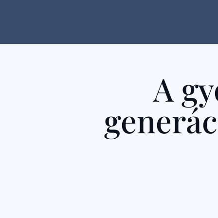
A gy
generác