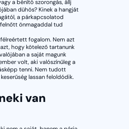
agy a bénító szorongás, állj
lójában dühös? Kinek a hangját
ágától, a párkapcsolatod
, felnőtt önmagaddal tud
élreértett fogalom. Nem azt
i azt, hogy kötelező tartanunk
valójában a saját magunk
mber volt, aki valószínűleg a
ásképp tenni. Nem tudott
 keserűség lassan feloldódik.
 neki van
ki nem a saját, hanem a párja