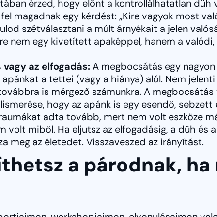
ában érzed, hogy elönt a kontrollálhatatlan düh v
l fel magadnak egy kérdést: „Kire vagyok most va
od szétválasztani a múlt árnyékait a jelen valós
gre nem egy kivetített apaképpel, hanem a valódi
 vagy az elfogadás:
A megbocsátás egy nagyon f
z apánkat a tettei (vagy a hiánya) alól. Nem jelent
z továbbra is mérgező számunkra. A megbocsátás 
elismerése, hogy az apánk is egy esendő, sebzett e
 traumákat adta tovább, mert nem volt eszköze m
 volt miből. Ha eljutsz az elfogadásig, a düh és a
 meg az életedet. Visszaveszed az irányítást.
íthetsz a párodnak, ha
portjaimon, workshopjaimon, elvonulásaimon vala