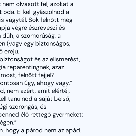
 nem olvasott fel, azokat a
oda. El kell gyászolnod a
is vágytál. Sok felnőtt még
 apja végre észreveszi és
t a düh, a szomorúság, a
en (vagy egy biztonságos,
 erejű.
iztonságot és az elismerést,
ia reparentingnek, azaz
most, felnőtt fejjel?
 pontosan úgy, ahogy vagy.”
d, nem azért, amit elértél,
ell tanulnod a saját belső,
gi szorongás, és
 benned élő rettegő gyermeket:
égen.”
n, hogy a párod nem az apád.