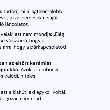
És tudod, mi a legfelemelőbb
el, azzal nemcsak a saját
ő láncolatot.
 valaki azt nem mondja: „Elég
sé válsz arra, hogy a
z arra, hogy a párkapcsolatod
en az eltört kerámiát
ségünkké.
Azok az emberek,
 valódi, hiteles
t a kisfiút, aki egykor voltál,
eldolgozása nem tud