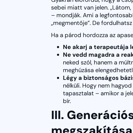
sebei miatt van jelen. „Látom
– mondják. Ami a legfontosabb,
„megmentője”. De fordulhatsz 
Ha a párod hordozza az apaseb 
Ne akarj a terapeutája l
Ne vedd magadra a reak
neked szól, hanem a múltna
meghúzása elengedhetetl
Légy a biztonságos bázi
nélküli. Hogy nem hagyod e
tapasztalat – amikor a je
bír.
III. Generáci
megszakítása