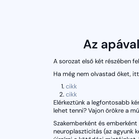
Az apával
A sorozat első két részében fe
Ha még nem olvastad őket, it
cikk
cikk
Elérkeztünk a legfontosabb k
lehet tenni? Vajon örökre a m
Szakemberként és emberként i
neuroplaszticitás (az agyunk 