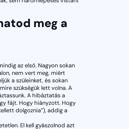
ulák, sem háromlépéses instant
thatod meg a
indig az első. Nagyon sokan
alon, nem vert meg, miért
ljük a szüleinket, és sokan
mire szükségük lett volna. A
áztassunk. A hibáztatás a
ogy fájt. Hogy hiányzott. Hogy
ellett dolgoznia”), addig a
tetlen. El kell gyászolnod azt