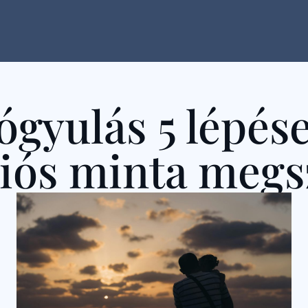
ógyulás 5 lépése
iós minta megs