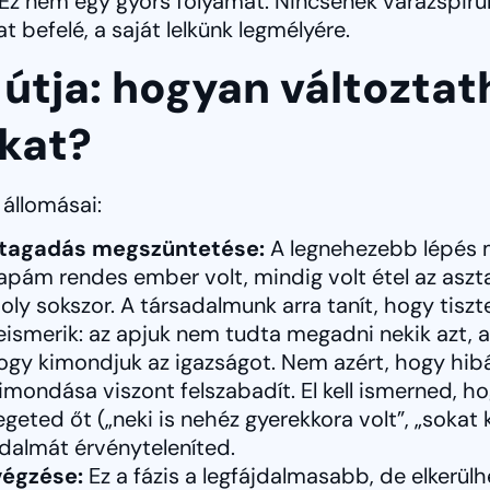
t. Ez nem egy gyors folyamat. Nincsenek varázspir
 befelé, a saját lelkünk legmélyére.
s útja: hogyan változta
kat?
állomásai:
a tagadás megszüntetése:
A legnehezebb lépés m
apám rendes ember volt, mindig volt étel az aszt
y sokszor. A társadalmunk arra tanít, hogy tiszte
ismerik: az apjuk nem tudta megadni nekik azt, a
ogy kimondjuk az igazságot. Nem azért, hogy hib
imondása viszont felszabadít. El kell ismerned, h
eted őt („neki is nehéz gyerekkora volt”, „sokat k
dalmát érvényteleníted.
végzése:
Ez a fázis a legfájdalmasabb, de elkerülhe