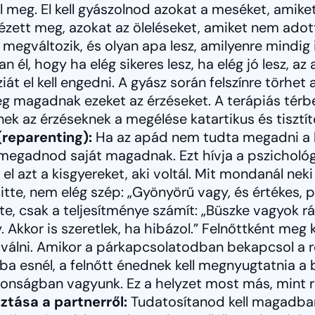
l meg. El kell gyászolnod azokat a meséket, amiket
ett meg, azokat az öleléseket, amiket nem adott 
megváltozik, és olyan apa lesz, amilyenre mindig 
 él, hogy ha elég sikeres lesz, ha elég jó lesz, az
ziát el kell engedni. A gyász során felszínre törhe
 magadnak ezeket az érzéseket. A terápiás térb
k az érzéseknek a megélése katartikus és tisztító
(reparenting):
Ha az apád nem tudta megadni a b
t megadnod saját magadnak. Ezt hívja a pszichológ
el azt a kisgyereket, aki voltál. Mit mondanál neki 
 hitte, nem elég szép: „Gyönyörű vagy, és értékes,
itte, csak a teljesítménye számít: „Büszke vagyok rá
 Akkor is szeretlek, ha hibázol.” Felnőttként meg k
lni. Amikor a párkapcsolatodban bekapcsol a ré
ba esnél, a felnőtt énednek kell megnyugtatnia a
ztonságban vagyunk. Ez a helyzet most más, mint r
ztása a partnerről:
Tudatosítanod kell magadba