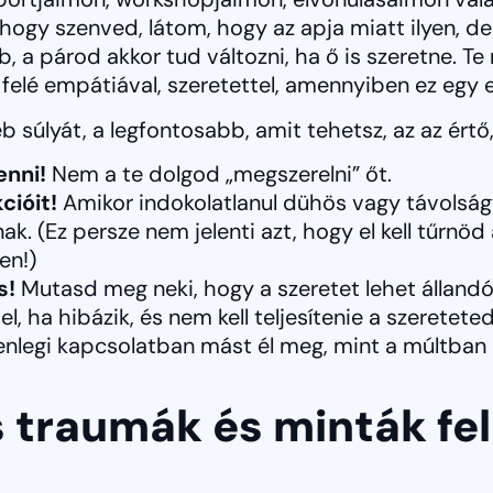
, hogy szenved, látom, hogy az apja miatt ilyen, 
 a párod akkor tud változni, ha ő is szeretne. Te
felé empátiával, szeretettel, amennyiben ez egy 
súlyát, a legfontosabb, amit tehetsz, az az értő, 
enni!
Nem a te dolgod „megszerelni” őt.
cióit!
Amikor indokolatlanul dühös vagy távolság
k. (Ez persze nem jelenti azt, hogy el kell tűrnö
en!)
s!
Mutasd meg neki, hogy a szeretet lehet állandó,
l, ha hibázik, és nem kell teljesítenie a szereteted
lenlegi kapcsolatban mást él meg, mint a múltban
ós traumák és minták fe