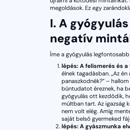
újraírni a kötődési mintáinka
megoldások. Ez egy zarándoklat
I. A gyógyulá
negatív mintá
Íme a gyógyulás legfontosabb 
lépés: A felismerés és 
élnek tagadásban. „Az én 
panaszkodnék?” – hallom ol
bűntudatot éreznek, ha be
gyógyulás ott kezdődik, h
múltban tart. Az igazság k
nem volt elég. Amíg menteg
saját belső gyermeked fáj
lépés: A gyászmunka el