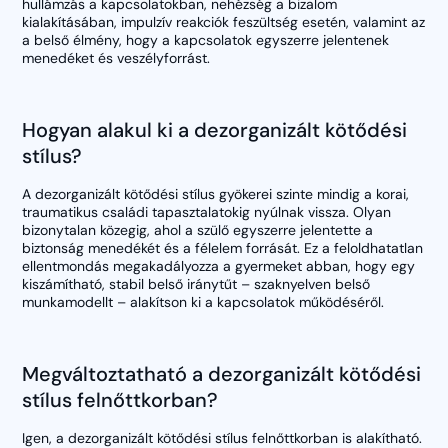
hullámzás a kapcsolatokban, nehézség a bizalom
kialakításában, impulzív reakciók feszültség esetén, valamint az
a belső élmény, hogy a kapcsolatok egyszerre jelentenek
menedéket és veszélyforrást.
Hogyan alakul ki a dezorganizált kötődési
stílus?
A dezorganizált kötődési stílus gyökerei szinte mindig a korai,
traumatikus családi tapasztalatokig nyúlnak vissza. Olyan
bizonytalan közegig, ahol a szülő egyszerre jelentette a
biztonság menedékét és a félelem forrását. Ez a feloldhatatlan
ellentmondás megakadályozza a gyermeket abban, hogy egy
kiszámítható, stabil belső iránytűt – szaknyelven belső
munkamodellt – alakítson ki a kapcsolatok működéséről.
Megváltoztatható a dezorganizált kötődési
stílus felnőttkorban?
Igen, a dezorganizált kötődési stílus felnőttkorban is alakítható.