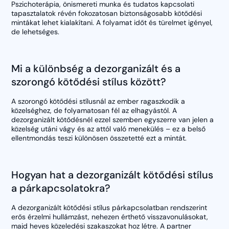
Pszichoterápia, önismereti munka és tudatos kapcsolati
tapasztalatok révén fokozatosan biztonságosabb kötődési
mintákat lehet kialakítani. A folyamat időt és türelmet igényel,
de lehetséges.
Mi a különbség a dezorganizált és a
szorongó kötődési stílus között?
A szorongó kötődési stílusnál az ember ragaszkodik a
közelséghez, de folyamatosan fél az elhagyástól. A
dezorganizált kötődésnél ezzel szemben egyszerre van jelen a
közelség utáni vágy és az attól való menekülés – ez a belső
ellentmondás teszi különösen összetetté ezt a mintát.
Hogyan hat a dezorganizált kötődési stílus
a párkapcsolatokra?
A dezorganizált kötődési stílus párkapcsolatban rendszerint
erős érzelmi hullámzást, nehezen érthető visszavonulásokat,
majd heves közeledési szakaszokat hoz létre. A partner