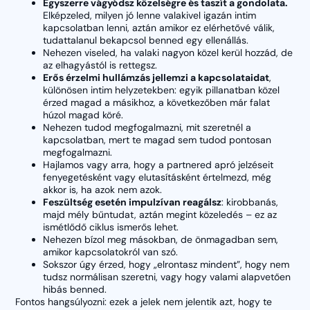
Egyszerre vágyódsz közelségre és taszít a gondolata.
Elképzeled, milyen jó lenne valakivel igazán intim
kapcsolatban lenni, aztán amikor ez elérhetővé válik,
tudattalanul bekapcsol benned egy ellenállás.
Nehezen viseled, ha valaki nagyon közel kerül hozzád, de
az elhagyástól is rettegsz.
Erős érzelmi hullámzás jellemzi a kapcsolataidat
,
különösen intim helyzetekben: egyik pillanatban közel
érzed magad a másikhoz, a következőben már falat
húzol magad köré.
Nehezen tudod megfogalmazni, mit szeretnél a
kapcsolatban, mert te magad sem tudod pontosan
megfogalmazni.
Hajlamos vagy arra, hogy a partnered apró jelzéseit
fenyegetésként vagy elutasításként értelmezd, még
akkor is, ha azok nem azok.
Feszültség esetén impulzívan reagálsz
: kirobbanás,
majd mély bűntudat, aztán megint közeledés – ez az
ismétlődő ciklus ismerős lehet.
Nehezen bízol meg másokban, de önmagadban sem,
amikor kapcsolatokról van szó.
Sokszor úgy érzed, hogy „elrontasz mindent”, hogy nem
tudsz normálisan szeretni, vagy hogy valami alapvetően
hibás benned.
Fontos hangsúlyozni: ezek a jelek nem jelentik azt, hogy te