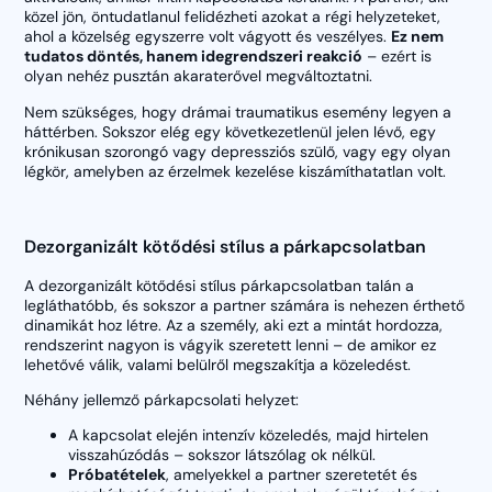
közel jön, öntudatlanul felidézheti azokat a régi helyzeteket,
ahol a közelség egyszerre volt vágyott és veszélyes.
Ez nem
tudatos döntés, hanem idegrendszeri reakció
– ezért is
olyan nehéz pusztán akaraterővel megváltoztatni.
Nem szükséges, hogy drámai traumatikus esemény legyen a
háttérben. Sokszor elég egy következetlenül jelen lévő, egy
krónikusan szorongó vagy depressziós szülő, vagy egy olyan
légkör, amelyben az érzelmek kezelése kiszámíthatatlan volt.
Dezorganizált kötődési stílus a párkapcsolatban
A dezorganizált kötődési stílus párkapcsolatban talán a
legláthatóbb, és sokszor a partner számára is nehezen érthető
dinamikát hoz létre. Az a személy, aki ezt a mintát hordozza,
rendszerint nagyon is vágyik szeretett lenni – de amikor ez
lehetővé válik, valami belülről megszakítja a közeledést.
Néhány jellemző párkapcsolati helyzet:
A kapcsolat elején intenzív közeledés, majd hirtelen
visszahúzódás – sokszor látszólag ok nélkül.
Próbatételek
, amelyekkel a partner szeretetét és