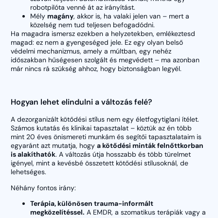
robotpilóta venné át az irányítást.
Mély
magány
, akkor is, ha valaki jelen van – mert a
közelség nem tud teljesen befogadódni.
Ha magadra ismersz ezekben a helyzetekben, emlékeztesd
magad: ez nem a gyengeséged jele. Ez egy olyan belső
védelmi mechanizmus, amely a múltban, egy nehéz
időszakban hűségesen szolgált és megvédett – ma azonban
már nincs rá szükség ahhoz, hogy biztonságban legyél.
Hogyan lehet elindulni a változás felé?
A dezorganizált kötődési stílus nem egy életfogytiglani ítélet.
Számos kutatás és klinikai tapasztalat – köztük az én több
mint 20 éves önismereti munkám és segítői tapasztalataim is
egyaránt azt mutatja, hogy
a kötődési minták felnőttkorban
is alakíthatók
. A változás útja hosszabb és több türelmet
igényel, mint a kevésbé összetett kötődési stílusoknál, de
lehetséges.
Néhány fontos irány:
Terápia, különösen trauma-informált
megközelítéssel.
A EMDR, a szomatikus terápiák vagy a