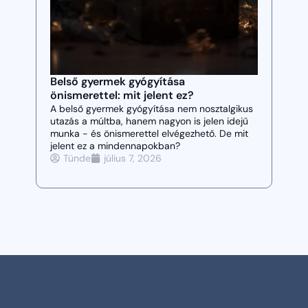
Dezo
leg
Belső gyermek gyógyítása
A de
önismerettel: mit jelent ez?
mint
A belső gyermek gyógyítása nem nosztalgikus
jelle
utazás a múltba, hanem nagyon is jelen idejű
féle
munka - és önismerettel elvégezhető. De mit
leggy
jelent ez a mindennapokban?
mint
Tünde
július 7, 2026
T