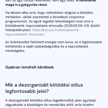
van, ez egy fontos felismerés, nem egy ítélet.
A felismerés
maga is a gyógyulás része.
Ha készen állsz arra, hogy mélyebben dolgozz a kötődési
mintáidon, várlak szeretettel a következő csoportos
programomon. Az egyik legjobb lehetőséged most erre a
Kötődéseink-kapcsolataink elvonulás 2026.08.06-09. között
Felsőpetényben.
https://bevyou.hu/kotodeseink-
kapcsolataink-elvonulas/
Az önismeretbe fektetett energia nem luxus: ez a legbiztosabb
befektetés a saját szabadságodba és a kapcsolataid
minőségébe.
Gyakran ismételt kérdések
Mik a dezorganizált kötődési stílus
legfontosabb jelei?
A dezorganizált kötődési stílus legjellemzőbb jelei: egyidejű
vágyakozás a közelségre és menekülés attól, erős érzelmi