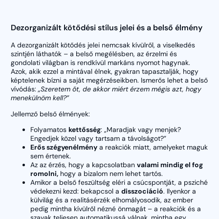
Dezorganizált kötődési stílus jelei és a belső élmény
A dezorganizált kötődés jelei nemcsak kívülről, a viselkedés
szintjén láthatók – a belső megélésben, az érzelmi és
gondolati világban is rendkívül markáns nyomot hagynak.
Azok, akik ezzel a mintával élnek, gyakran tapasztalják, hogy
képtelenek bízni a saját megérzéseikben. Ismerős lehet a belső
vívódás:
„Szeretem őt, de akkor miért érzem mégis azt, hogy
menekülnöm kell?”
Jellemző belső élmények:
Folyamatos
kettősség
: „Maradjak vagy menjek?
Engedjek közel vagy tartsam a távolságot?”
Erős szégyenélmény
a reakciók miatt, amelyeket maguk
sem értenek.
Az az érzés, hogy a kapcsolatban
valami mindig el fog
romolni,
hogy a bizalom nem lehet tartós.
Amikor a belső feszültség eléri a csúcspontját, a psziché
védekezni kezd: bekapcsol a
disszociáció
. Ilyenkor a
külvilág és a realitásérzék elhomályosodik, az ember
pedig mintha kívülről nézné önmagát – a reakciók és a
szavak teljesen automatikussá válnak, mintha egy