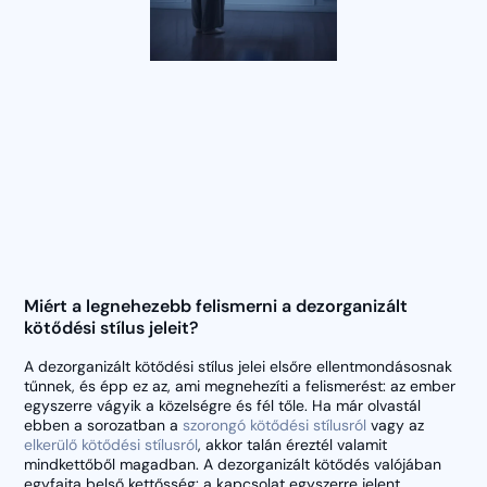
Miért a legnehezebb felismerni a dezorganizált
kötődési stílus jeleit?
A dezorganizált kötődési stílus jelei elsőre ellentmondásosnak
tűnnek, és épp ez az, ami megnehezíti a felismerést: az ember
egyszerre vágyik a közelségre és fél tőle. Ha már olvastál
ebben a sorozatban a
szorongó kötődési stílusról
vagy az
elkerülő kötődési stílusról
, akkor talán éreztél valamit
mindkettőből magadban. A dezorganizált kötődés valójában
egyfajta belső kettősség: a kapcsolat egyszerre jelent