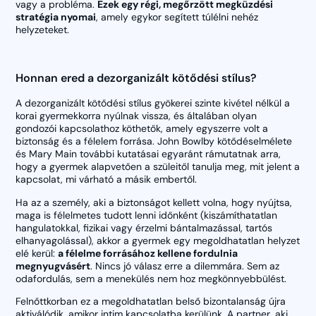
vagy a probléma.
Ezek egy régi, megőrzött megküzdési
stratégia nyomai
, amely egykor segített túlélni nehéz
helyzeteket.
Honnan ered a dezorganizált kötődési stílus?
A dezorganizált kötődési stílus gyökerei szinte kivétel nélkül a
korai gyermekkorra nyúlnak vissza, és általában olyan
gondozói kapcsolathoz köthetők, amely egyszerre volt a
biztonság és a félelem forrása. John Bowlby kötődéselmélete
és Mary Main további kutatásai egyaránt rámutatnak arra,
hogy a gyermek alapvetően a szüleitől tanulja meg, mit jelent a
kapcsolat, mi várható a másik embertől.
Ha az a személy, aki a biztonságot kellett volna, hogy nyújtsa,
maga is félelmetes tudott lenni időnként (kiszámíthatatlan
hangulatokkal, fizikai vagy érzelmi bántalmazással, tartós
elhanyagolással), akkor a gyermek egy megoldhatatlan helyzet
elé kerül:
a félelme forrásához kellene fordulnia
megnyugvásért
. Nincs jó válasz erre a dilemmára. Sem az
odafordulás, sem a menekülés nem hoz megkönnyebbülést.
Felnőttkorban ez a megoldhatatlan belső bizontalanság újra
aktiválódik, amikor intim kapcsolatba kerülünk. A partner, aki