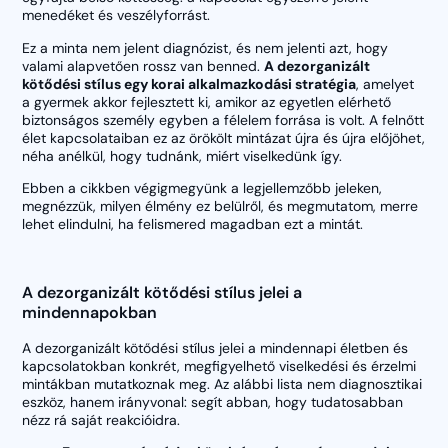
menedéket és veszélyforrást.
Ez a minta nem jelent diagnózist, és nem jelenti azt, hogy
valami alapvetően rossz van benned.
A dezorganizált
kötődési stílus egy korai alkalmazkodási stratégia
, amelyet
a gyermek akkor fejlesztett ki, amikor az egyetlen elérhető
biztonságos személy egyben a félelem forrása is volt. A felnőtt
élet kapcsolataiban ez az örökölt mintázat újra és újra előjöhet,
néha anélkül, hogy tudnánk, miért viselkedünk így.
Ebben a cikkben végigmegyünk a legjellemzőbb jeleken,
megnézzük, milyen élmény ez belülről, és megmutatom, merre
lehet elindulni, ha felismered magadban ezt a mintát.
A dezorganizált kötődési stílus jelei a
mindennapokban
A dezorganizált kötődési stílus jelei a mindennapi életben és
kapcsolatokban konkrét, megfigyelhető viselkedési és érzelmi
mintákban mutatkoznak meg. Az alábbi lista nem diagnosztikai
eszköz, hanem irányvonal: segít abban, hogy tudatosabban
nézz rá saját reakcióidra.