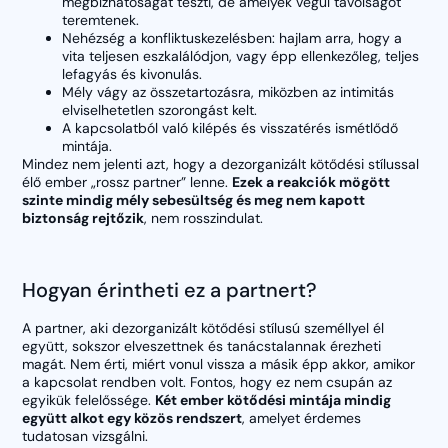
megbízhatóságát teszti, de amelyek végül távolságot
teremtenek.
Nehézség a konfliktuskezelésben: hajlam arra, hogy a
vita teljesen eszkalálódjon, vagy épp ellenkezőleg, teljes
lefagyás és kivonulás.
Mély vágy az összetartozásra, miközben az intimitás
elviselhetetlen szorongást kelt.
A kapcsolatból való kilépés és visszatérés ismétlődő
mintája.
Mindez nem jelenti azt, hogy a dezorganizált kötődési stílussal
élő ember „rossz partner” lenne.
Ezek a reakciók mögött
szinte mindig mély sebesültség és meg nem kapott
biztonság rejtőzik
, nem rosszindulat.
Hogyan érintheti ez a partnert?
A partner, aki dezorganizált kötődési stílusú személlyel él
együtt, sokszor elveszettnek és tanácstalannak érezheti
magát. Nem érti, miért vonul vissza a másik épp akkor, amikor
a kapcsolat rendben volt. Fontos, hogy ez nem csupán az
egyikük felelőssége.
Két ember kötődési mintája mindig
együtt alkot egy közös rendszert
, amelyet érdemes
tudatosan vizsgálni.