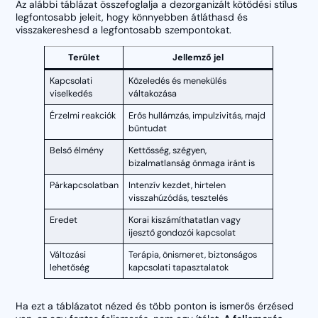
Az alábbi táblázat összefoglalja a dezorganizált kötődési stílus
legfontosabb jeleit, hogy könnyebben átláthasd és
visszakereshesd a legfontosabb szempontokat.
Terület
Jellemző jel
Kapcsolati
Közeledés és menekülés
viselkedés
váltakozása
Érzelmi reakciók
Erős hullámzás, impulzivitás, majd
bűntudat
Belső élmény
Kettősség, szégyen,
bizalmatlanság önmaga iránt is
Párkapcsolatban
Intenzív kezdet, hirtelen
visszahúzódás, tesztelés
Eredet
Korai kiszámíthatatlan vagy
ijesztő gondozói kapcsolat
Változási
Terápia, önismeret, biztonságos
lehetőség
kapcsolati tapasztalatok
Ha ezt a táblázatot nézed és több ponton is ismerős érzésed