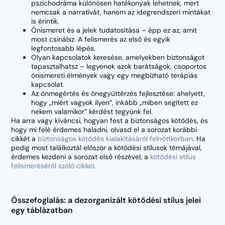
pszichodráma különösen hatékonyak lehetnek, mert
nemcsak a narratívát, hanem az idegrendszeri mintákat
is érintik.
Önismeret és a jelek tudatosítása – épp ez az, amit
most csinálsz. A felismerés az első és egyik
legfontosabb lépés.
Olyan kapcsolatok keresése, amelyekben biztonságot
tapasztalhatsz – legyenek azok barátságok, csoportos
önismereti élmények vagy egy megbízható terápiás
kapcsolat.
Az önmegértés és önegyüttérzés fejlesztése: ahelyett,
hogy „miért vagyok ilyen”, inkább „miben segített ez
nekem valamikor” kérdést tegyünk fel.
Ha arra vagy kíváncsi, hogyan fest a biztonságos kötődés, és
hogy mi felé érdemes haladni, olvasd el a sorozat korábbi
cikkét a
biztonságos kötődés kialakításáról felnőttkorban
. Ha
pedig most találkoztál először a kötődési stílusok témájával,
érdemes kezdeni a sorozat első részével, a
kötődési stílus
felismeréséről szóló cikkel
.
Összefoglalás: a dezorganizált kötődési stílus jelei
egy táblázatban